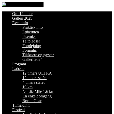
MENU
Om 12 timer
Galleri 2025
Eventinfo
Praktisk info
Løberuten
Præmier
Teltpladser
Forplejning
Formalia
Tilskuere og gæster
Galleri 2024
Program
Løbene
12 timers ULTRA
12 timers stafet
4 timers stafet
10 km
Nordic Mile 1,6 km
Én enkelt omgang
Børn i Gear
Tilmelding
Festival