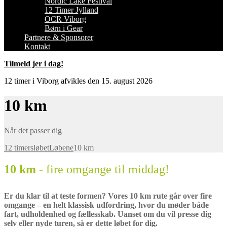
Nordic Lake Festival
12 Timer Jylland
OCR Viborg
Børn i Gear
Partnere & Sponsorer
Kontakt
Tilmeld jer i dag!
12 timer i Viborg afvikles den 15. august 2026
10 km
Når det passer dig
12 timersløbet
Løbene
10 km
10 km
- fire omgange til middag!
Er du klar til at teste formen? Vores 10 km rute går over fire
omgange – en helt klassisk udfordring, hvor du møder både
fart, udholdenhed og fællesskab. Uanset om du vil presse dig
selv eller nyde turen, så er dette løbet for dig.