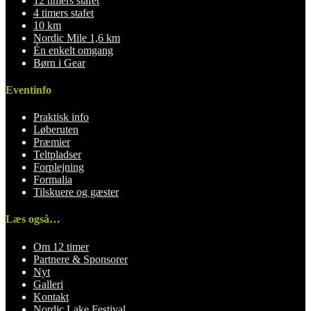
12 timers stafet
4 timers stafet
10 km
Nordic Mile 1,6 km
Én enkelt omgang
Børn i Gear
Eventinfo
Praktisk info
Løberuten
Præmier
Teltpladser
Forplejning
Formalia
Tilskuere og gæster
Læs også…
Om 12 timer
Partnere & Sponsorer
Nyt
Galleri
Kontakt
Nordic Lake Festival