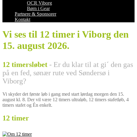
OCR Viborg
Børn i Gear
Partnere & Sponsorer
Kontakt
Vi ses til 12 timer i Viborg den
15. august 2026.
12 timersløbet
- Er du klar til at gi´ den gas
på en fed, sønær rute ved Søndersø i
Viborg?
Vi skyder det første løb i gang med start lørdag morgen den 15.
august kl. 8. Der vil være 12 timers ultraløb, 12 timers stafetløb, 4
timers stafet og Én enkelt.
12 timer