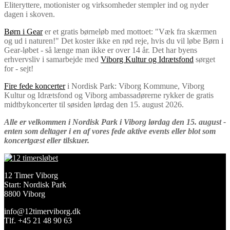
Eliteryttere, motionister og virksomheder stempler ind og nyder
dagen i skoven.
Børn i Gear
er et gratis børneløb med mottoet: "Væk fra skærmen
og ud i naturen!" Det koster ikke en rød reje, hvis du vil løbe Børn i
Gear-løbet - så længe man ikke er over 14 år. Det har byens
erhvervsliv i samarbejde med
Viborg Kultur og Idrætsfond
sørget
for - sejt!
Fire fede koncerter
i Nordisk Park: Viborg Kommune, Viborg
Kultur og Idrætsfond og Viborg ambassadørerne rykker de gratis
midtbykoncerter til søsiden lørdag den 15. august 2026.
Alle er velkommen i Nordisk Park i Viborg lørdag den 15. august -
enten som deltager i en af vores fede aktive events eller blot som
koncertgæst eller tilskuer.
12 Timer Viborg
Start: Nordisk Park
8800 Viborg
info@12timerviborg.dk
Tlf. +45 21 48 90 63