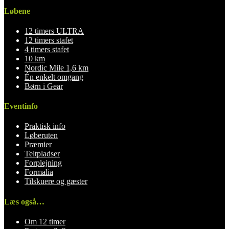
Løbene
12 timers ULTRA
12 timers stafet
4 timers stafet
10 km
Nordic Mile 1,6 km
Én enkelt omgang
Børn i Gear
Eventinfo
Praktisk info
Løberuten
Præmier
Teltpladser
Forplejning
Formalia
Tilskuere og gæster
Læs også…
Om 12 timer